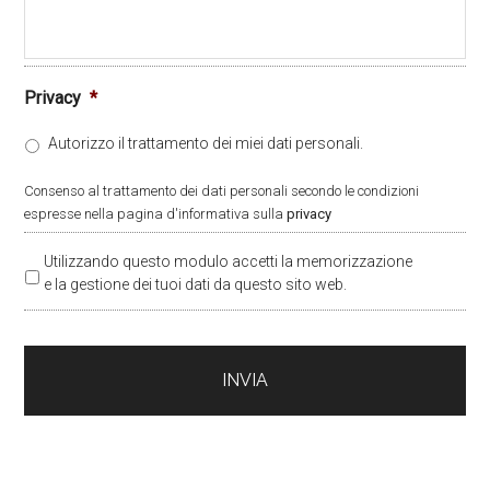
Privacy
*
Autorizzo il trattamento dei miei dati personali.
Consenso al trattamento dei dati personali secondo le condizioni
espresse nella pagina d'informativa sulla
privacy
P
Utilizzando questo modulo accetti la memorizzazione
r
e la gestione dei tuoi dati da questo sito web.
i
v
a
c
y
*